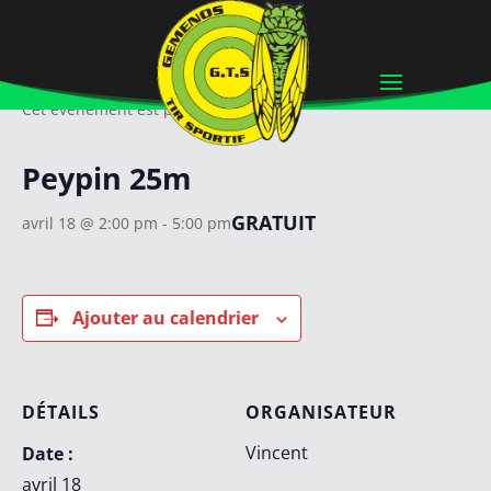
« Tous les Évènements
Cet évènement est passé.
Peypin 25m
GRATUIT
avril 18 @ 2:00 pm
-
5:00 pm
Ajouter au calendrier
DÉTAILS
ORGANISATEUR
Vincent
Date :
avril 18